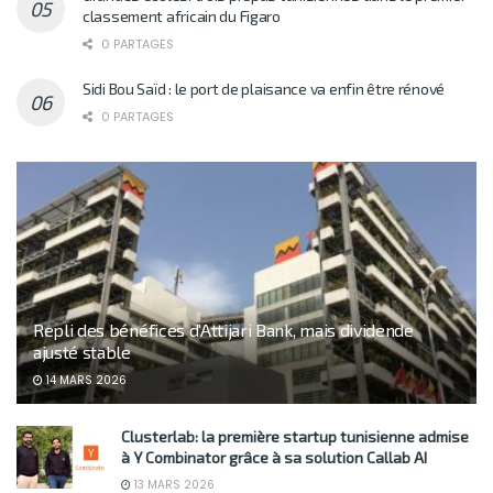
classement africain du Figaro
0 PARTAGES
Sidi Bou Saïd : le port de plaisance va enfin être rénové
0 PARTAGES
Repli des bénéfices d’Attijari Bank, mais dividende
ajusté stable
14 MARS 2026
Clusterlab: la première startup tunisienne admise
à Y Combinator grâce à sa solution Callab AI
13 MARS 2026