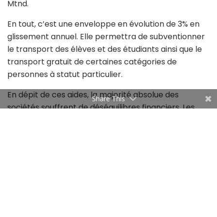
Mtnd.
En tout, c’est une enveloppe en évolution de 3% en
glissement annuel. Elle permettra de subventionner
le transport des élèves et des étudiants ainsi que le
transport gratuit de certaines catégories de
personnes à statut particulier.
En dépit de ces aides, la majorité absolue des
Share This
sociétés souffrent de déséquilibres financiers. Les
charges de personnel ne représentent pas la
première cause de cette situation. L’effectif
disponible est capable de faire fonctionner une
flotte plus importante. Il faut donc de nouveaux bus.
Récemment, un accord pour l’acquisition de 300
engins chinois a été signé et cela devrait résoudre
partiellement les besoins d’une population
grandissante.