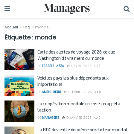
Accueil
Tag
monde
Étiquette :
monde
Carte des alertes de voyage 2026: ce que
Washington dit vraiment du monde
DE
TRABELSI AZZA
6 AVRIL 2026
0
Voici les pays les plus dépendants aux
importations
DE
AMENI MEJRI
6 FÉVRIER 2026
0
La coopération mondiale en crise: un appel à
l’action
DE
MANAGERS
10 JANVIER 2025
0
La RDC devient le deuxième producteur mondial