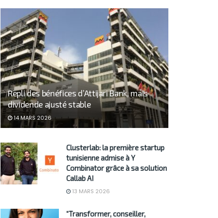
Repli des bénéfices d’Attijari Bank, mais
dividende ajusté stable
14 MARS 2026
Clusterlab: la première startup
tunisienne admise à Y
Combinator grâce à sa solution
Callab AI
13 MARS 2026
“Transformer, conseiller,