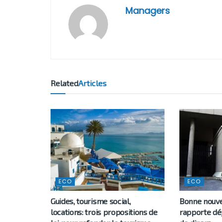
Managers
Related
Articles
ECO
ECO
Guides, tourisme social,
Bonne nouvel
locations: trois propositions de
rapporte déj