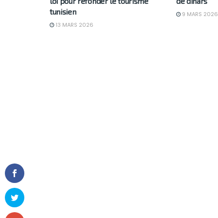
loi pour refonder le tourisme
de dinars
tunisien
9 MARS 2026
13 MARS 2026