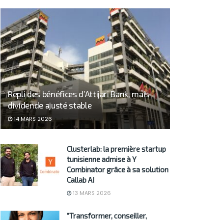
Repli des bénéfices d’Attijari Bank, mais
dividende ajusté stable
14 MARS 2026
Clusterlab: la première startup
tunisienne admise à Y
Combinator grâce à sa solution
Callab AI
13 MARS 2026
“Transformer, conseiller,