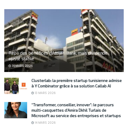
Repli des bénéfices d’Attijari Bank, mais dividende
ajusté stable
14 MARS 2026
Clusterlab: la première startup tunisienne admise
à Y Combinator grâce à sa solution Callab AI
13 MARS 2026
“Transformer, conseiller, innover”: le parcours
multi-casquettes d’Amira Dkhil Turlais de
Microsoft au service des entreprises et startups
14 MARS 2026