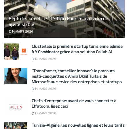
Repli des bénéfices d’Attijari Bank, mais dividende
ajusté stable
14 MARS 2026
Clusterlab: la première startup tunisienne admise
à Y Combinator grâce à sa solution Callab AI
13 MARS 2026
“Transformer, conseiller, innover”: le parcours
multi-casquettes d’Amira Dkhil Turlais de
Microsoft au service des entreprises et startups
14 MARS 2026
Chefs d’entreprise: avant de vous connecter à
Elfatoora, lisez ceci
13 MARS 2026
Tunisie-Algérie: les nouvelles lignes et leurs tarifs