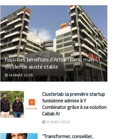
Repli des bénéfices d’Attijari Bank, mais
dividende ajusté stable
14 MARS 2026
Clusterlab: la première startup
tunisienne admise à Y
Combinator grâce à sa solution
Callab AI
13 MARS 2026
“Transformer, conseiller,