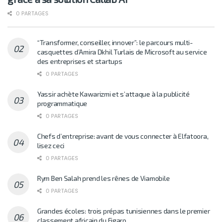
0 PARTAGES
“Transformer, conseiller, innover”: le parcours multi-
casquettes d’Amira Dkhil Turlais de Microsoft au service
des entreprises et startups
0 PARTAGES
Yassir achète Kawarizmi et s’attaque à la publicité
programmatique
0 PARTAGES
Chefs d’entreprise: avant de vous connecter à Elfatoora,
lisez ceci
0 PARTAGES
Rym Ben Salah prend les rênes de Viamobile
0 PARTAGES
Grandes écoles: trois prépas tunisiennes dans le premier
classement africain du Figaro