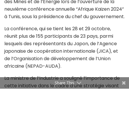
des Mines et de l’Énergie lors de l’ouverture de la
neuvième conférence annuelle “Afrique Kaizen 2024”
à Tunis, sous la présidence du chef du gouvernement.
La conférence, qui se tient les 28 et 29 octobre,
réunit plus de 155 participants de 23 pays, parmi
lesquels des représentants du Japon, de l’Agence
japonaise de coopération internationale (JICA), et
de l’Organisation de développement de l’Union
africaine (NEPAD-AUDA).
La ministre de l’Industrie a souligné l’importance de
Share This
cette initiative dans le cadre d’une stratégie visant
une Afrique plus solidaire et développée, en
s’appuyant sur la méthode japonaise “Kaizen” pour
une amélioration continue des processus industriels.
Elle a également insisté sur le rôle des technologies
de pointe, de la numérisation et de l’intelligence