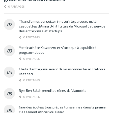
0 PARTAGES
“Transformer, conseiller, innover”: le parcours multi-
casquettes d’Amira Dkhil Turlais de Microsoft au service
des entreprises et startups
0 PARTAGES
Yassir achète Kawarizmi et s’attaque à la publicité
programmatique
0 PARTAGES
Chefs d’entreprise: avant de vous connecter à Elfatoora,
lisez ceci
0 PARTAGES
Rym Ben Salah prend les rênes de Viamobile
0 PARTAGES
Grandes écoles: trois prépas tunisiennes dans le premier
classement africain du Figaro