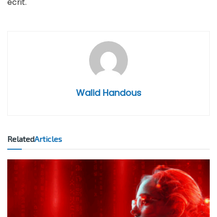
écrit.
Walid Handous
Related
Articles