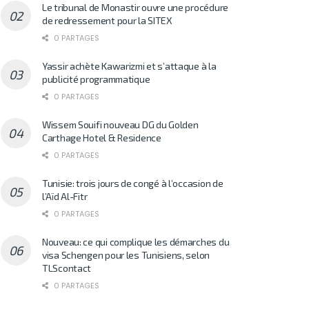
Le tribunal de Monastir ouvre une procédure
de redressement pour la SITEX
0 PARTAGES
Yassir achète Kawarizmi et s’attaque à la
publicité programmatique
0 PARTAGES
Wissem Souifi nouveau DG du Golden
Carthage Hotel & Residence
0 PARTAGES
Tunisie: trois jours de congé à l’occasion de
l’Aïd Al-Fitr
0 PARTAGES
Nouveau: ce qui complique les démarches du
visa Schengen pour les Tunisiens, selon
TLScontact
0 PARTAGES