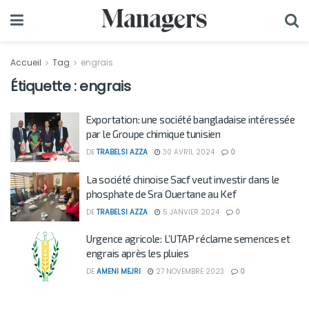
Accueil
Tag
engrais
Étiquette :
engrais
Exportation: une société bangladaise intéressée
par le Groupe chimique tunisien
DE
TRABELSI AZZA
30 AVRIL 2024
0
La société chinoise Sacf veut investir dans le
phosphate de Sra Ouertane au Kef
DE
TRABELSI AZZA
5 JANVIER 2024
0
Urgence agricole: L’UTAP réclame semences et
engrais après les pluies
DE
AMENI MEJRI
27 NOVEMBRE 2023
0