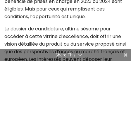
bénéficié de prises en charge en 2023 ou 2024 sont
éligibles. Mais pour ceux qui remplissent ces
conditions, l’opportunité est unique.
Le dossier de candidature, ultime sésame pour
accéder à cette vitrine d’excellence, doit offrir une
vision détaillée du produit ou du service proposé ainsi
que des perspectives d’accès au marché français et
Share This
européen. Les intéressés peuvent déposer leur
candidature en ligne via le lien suivant:
https://shorturl.at/mHO08
.
Mais qu’ils se dépêchent: la date limite de dépôt des
candidatures est fixée au 28 avril 2024, minuit
sonnant.
Pour les dix startups sélectionnées, l’ascension vers
la reconnaissance internationale sera facilitée. En
effet, elles bénéficieront d’une prise en charge pour