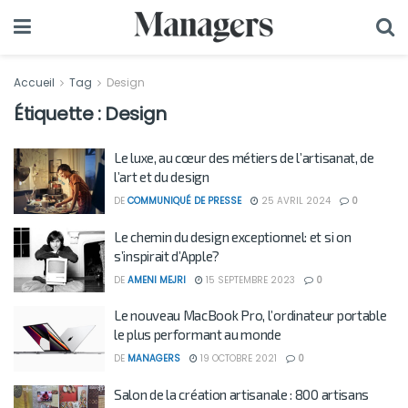
Accueil
Tag
Design
Étiquette :
Design
Le luxe, au cœur des métiers de l’artisanat, de
l’art et du design
DE
COMMUNIQUÉ DE PRESSE
25 AVRIL 2024
0
Le chemin du design exceptionnel: et si on
s’inspirait d’Apple?
DE
AMENI MEJRI
15 SEPTEMBRE 2023
0
Le nouveau MacBook Pro, l’ordinateur portable
le plus performant au monde
DE
MANAGERS
19 OCTOBRE 2021
0
Salon de la création artisanale : 800 artisans