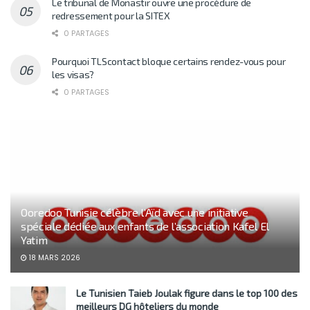
Le tribunal de Monastir ouvre une procédure de
redressement pour la SITEX
0 PARTAGES
Pourquoi TLScontact bloque certains rendez-vous pour
les visas?
0 PARTAGES
Ooredoo Tunisie célèbre l’Aïd avec une initiative
spéciale dédiée aux enfants de l’association Kafel El
Yatim
18 MARS 2026
Le Tunisien Taieb Joulak figure dans le top 100 des
meilleurs DG hôteliers du monde