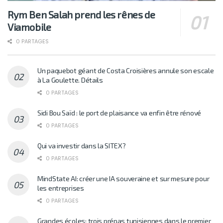
Rym Ben Salah prend les rênes de
Viamobile
0 PARTAGES
Un paquebot géant de Costa Croisières annule son escale
à La Goulette. Détails
0 PARTAGES
Sidi Bou Saïd : le port de plaisance va enfin être rénové
0 PARTAGES
Qui va investir dans la SITEX?
0 PARTAGES
MindState AI: créer une IA souveraine et sur mesure pour
les entreprises
0 PARTAGES
Grandes écoles: trois prépas tunisiennes dans le premier