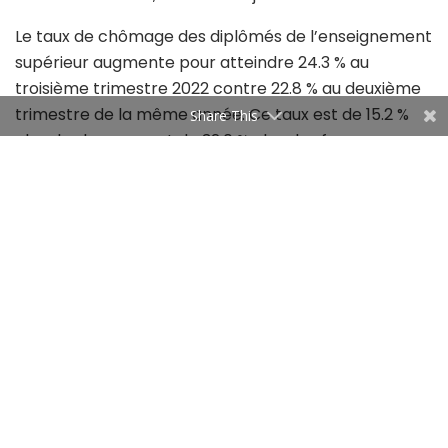
Le taux de chômage des diplômés de l’enseignement
supérieur augmente pour atteindre 24.3 % au
troisième trimestre 2022 contre 22.8 % au deuxième
trimestre de la même année. Ce taux est de 15.2 %
Share This
chez les hommes et de 32.0 % chez les femmes au
troisième trimestre 2022.
Au troisième trimestre de 2022 la population active
s’inscrit en baisse, s’établissant à 4011,7 mille individus
contre 4080,5 mille au deuxième trimestre de
l’année en cours, soit une diminution de 68,8 mille
individus. Cette population se répartit en 2837.7 mille
hommes et 1174 femmes, soit respectivement 71 %
et 29 % de l’ensemble de la population active.
Cette baisse de la population active pendant le
troisième trimestre de l’année 2022 correspond à