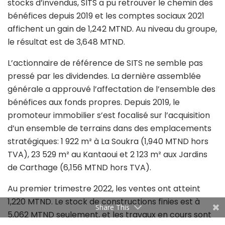
stocks d’invendus, SITS a pu retrouver le chemin des
bénéfices depuis 2019 et les comptes sociaux 2021
affichent un gain de 1,242 MTND. Au niveau du groupe,
le résultat est de 3,648 MTND.
L’actionnaire de référence de SITS ne semble pas
pressé par les dividendes. La dernière assemblée
générale a approuvé l’affectation de l’ensemble des
bénéfices aux fonds propres. Depuis 2019, le
promoteur immobilier s’est focalisé sur l’acquisition
d’un ensemble de terrains dans des emplacements
stratégiques: 1 922 m² à La Soukra (1,940 MTND hors
TVA), 23 529 m² au Kantaoui et 2 123 m² aux Jardins
de Carthage (6,156 MTND hors TVA).
Au premier trimestre 2022, les ventes ont atteint
1,220 MTND. Le stock de constructions finies est à
Share This
5,062 MTND seulement, et les travaux en cours sont