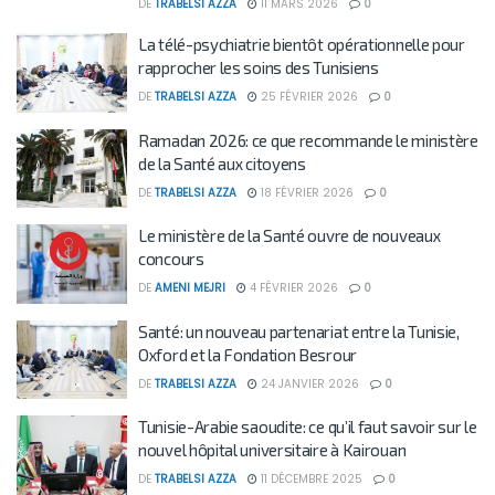
DE
TRABELSI AZZA
11 MARS 2026
0
La télé-psychiatrie bientôt opérationnelle pour
rapprocher les soins des Tunisiens
DE
TRABELSI AZZA
25 FÉVRIER 2026
0
Ramadan 2026: ce que recommande le ministère
de la Santé aux citoyens
DE
TRABELSI AZZA
18 FÉVRIER 2026
0
Le ministère de la Santé ouvre de nouveaux
concours
DE
AMENI MEJRI
4 FÉVRIER 2026
0
Santé: un nouveau partenariat entre la Tunisie,
Oxford et la Fondation Besrour
DE
TRABELSI AZZA
24 JANVIER 2026
0
Tunisie-Arabie saoudite: ce qu’il faut savoir sur le
nouvel hôpital universitaire à Kairouan
DE
TRABELSI AZZA
11 DÉCEMBRE 2025
0