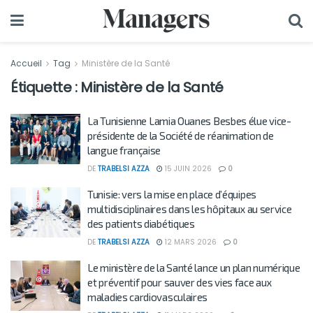
Accueil
Tag
Ministère de la Santé
Étiquette :
Ministère de la Santé
La Tunisienne Lamia Ouanes Besbes élue vice-
présidente de la Société de réanimation de
langue française
DE
TRABELSI AZZA
15 JUIN 2026
0
Tunisie: vers la mise en place d’équipes
multidisciplinaires dans les hôpitaux au service
des patients diabétiques
DE
TRABELSI AZZA
12 MARS 2026
0
Le ministère de la Santé lance un plan numérique
et préventif pour sauver des vies face aux
maladies cardiovasculaires