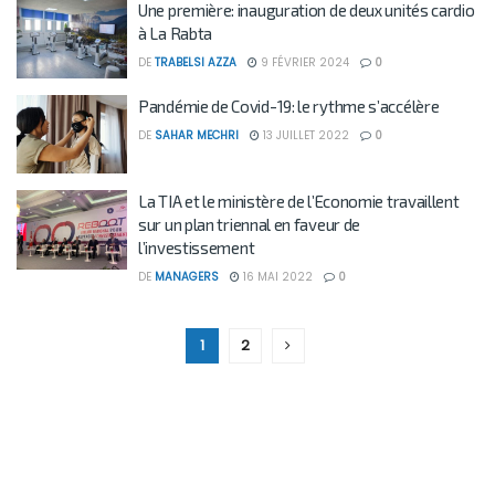
Une première: inauguration de deux unités cardio
à La Rabta
DE
TRABELSI AZZA
9 FÉVRIER 2024
0
Pandémie de Covid-19: le rythme s’accélère
DE
SAHAR MECHRI
13 JUILLET 2022
0
La TIA et le ministère de l’Economie travaillent
sur un plan triennal en faveur de
l’investissement
DE
MANAGERS
16 MAI 2022
0
1
2