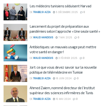
Les médecins tunisiens séduisent Harvad
DE
TRABELSI AZZA
5 DÉCEMBRE 2025
0
Lancement du projet de préparation aux
pandémies selon l’approche « Une seule santé »
DE
WALID HANDOUS
7 MAI 2025
0
Antibiotiques: un mauvais usage peut mettre
votre santé en danger!
DE
WALID HANDOUS
3 FÉVRIER 2025
0
Jort: ce que vous devez savoir sur la nouvelle
politique de télémédecine en Tunisie
DE
TRABELSI AZZA
18 JUIN 2024
0
Ahmed Zaiem, nommé directeur de l’Institut
supérieur des sciences infirmières de Tunis
DE
TRABELSI AZZA
15 MAI 2024
0