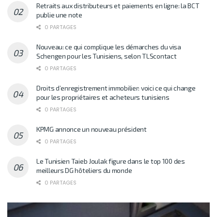
Retraits aux distributeurs et paiements en ligne: la BCT
publie une note
0 PARTAGES
Nouveau: ce qui complique les démarches du visa
Schengen pour les Tunisiens, selon TLScontact
0 PARTAGES
Droits d’enregistrement immobilier: voici ce qui change
pour les propriétaires et acheteurs tunisiens
0 PARTAGES
KPMG annonce un nouveau président
0 PARTAGES
Le Tunisien Taieb Joulak figure dans le top 100 des
meilleurs DG hôteliers du monde
0 PARTAGES