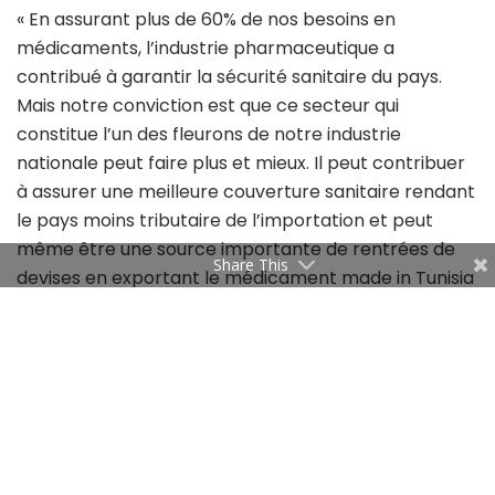
« En assurant plus de 60% de nos besoins en
médicaments, l’industrie pharmaceutique a
contribué à garantir la sécurité sanitaire du pays.
Mais notre conviction est que ce secteur qui
constitue l’un des fleurons de notre industrie
nationale peut faire plus et mieux. Il peut contribuer
à assurer une meilleure couverture sanitaire rendant
le pays moins tributaire de l’importation et peut
même être une source importante de rentrées de
Share This
devises en exportant le médicament made in Tunisia
vers l’Afrique et même vers l’Europe et l’Amérique. »,
a-t-il précisé.
Dr Nabil Said, président de l’Association tunisienne
des médicaments génériques (ATMG), a de son côté
souligné : “La Covid-19 a démontré que la profession
pharmaceutique dans son ensemble (médicament