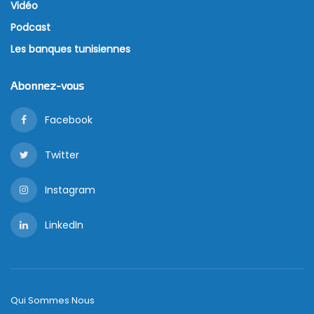
Le ministère malaisien des Communications et du
Multimédia a officiellement proposé l’adjudication
légale de crypto-monnaies comme le bitcoin et
l’ethereum. Le ministère a déclaré que les actifs
numériques relèvent de la compétence de la
commission des valeurs mobilières et de la banque
centrale du pays. Toutefois, la décision sur la manière
dont les actifs numériques seront réglementés
restera entre les mains des régulateurs malaisiens.
Dans cet article, nous allons explorer les raisons pour
lesquelles le gouvernement envisage de légaliser les
crypto-monnaies et les avantages potentiels que
cela pourrait apporter à l’économie.
Bien que le gouvernement n’ait pas officiellement