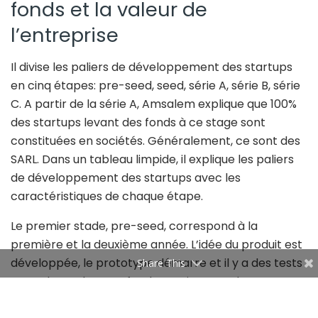
fonds et la valeur de
l’entreprise
Il divise les paliers de développement des startups
en cinq étapes: pre-seed, seed, série A, série B, série
C. A partir de la série A, Amsalem explique que 100%
des startups levant des fonds à ce stage sont
constituées en sociétés. Généralement, ce sont des
SARL. Dans un tableau limpide, il explique les paliers
de développement des startups avec les
caractéristiques de chaque étape.
Le premier stade, pre-seed, correspond à la
première et la deuxième année. L’idée du produit est
développée, le prototype démarre et il y a des tests
Share This
en early market. Les fonds proviennent de
l’entourage, des incubateurs et des pre-seed funds.