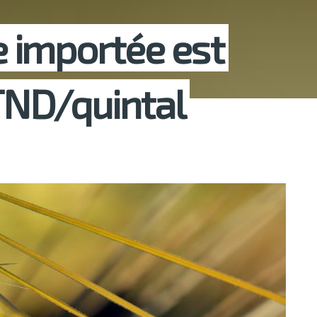
ge importée est
 TND/quintal