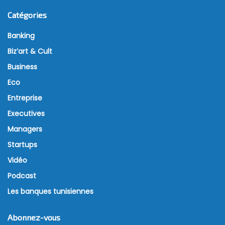
agricoles d’une valeur de 5,5
millions de dinars
28 février 2022
Source : Femmes de Tunisie
Le comité régional d’octroi des avantages dans le
domaine agricole à Gabès a approuvé, depuis le
début de l’année, 54 projets de catégories A et B, qui
seront réalisés moyennant un investissement total
de près de 5,5 millions de dinars.
Ces projets, auxquels des subventions d’un montant
de 1,7 million de dinars ont été octroyées, sont
répartis entre les secteurs de l’agriculture, de la
pêche et des services agricoles et vont permettre la