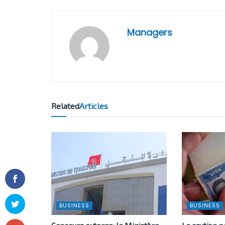
Managers
Related
Articles
BUSINESS
BUSINESS