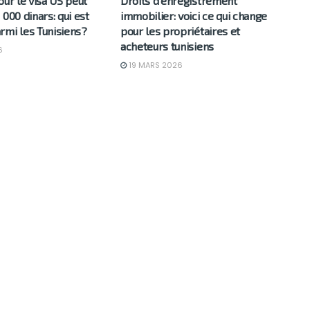
our le visa US peut
Droits d’enregistrement
 000 dinars: qui est
immobilier: voici ce qui change
rmi les Tunisiens?
pour les propriétaires et
acheteurs tunisiens
6
19 MARS 2026