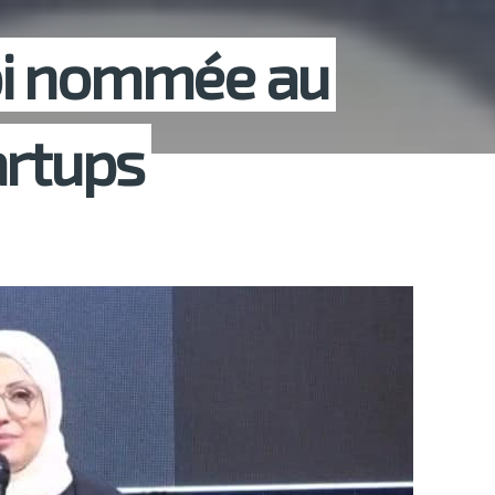
bi nommée au
artups