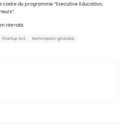
le cadre du programme “Executive Education,
eurs”.
n Harrabi.
Startup Act
technoparc ghazela