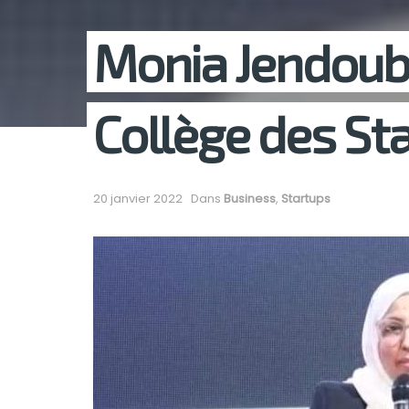
Monia Jendou
Collège des St
20 janvier 2022
Dans
Business
,
Startups