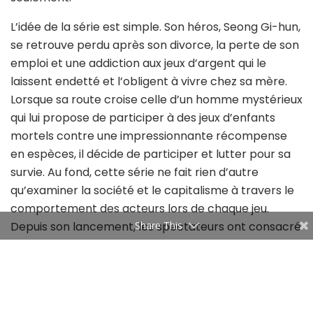
L’idée de la série est simple.
Son héros, Seong Gi-hun,
se retrouve perdu après son divorce, la perte de son
emploi et une addiction aux jeux d’argent qui le
laissent endetté et l’obligent à vivre chez sa mère.
Lorsque sa route croise celle d’un homme mystérieux
qui lui propose de participer à des jeux d’enfants
mortels contre une impressionnante récompense
en espèces, il décide de participer et lutter pour sa
survie. Au fond, cette série ne fait rien d’autre
qu’examiner la société et le capitalisme à travers le
comportement des acteurs lors de chaque jeu.
Depuis son lancement, les spectateurs ont consacré
Share This
l’équivalent de 188 407 années de leur temps pour
regarder la fiction.
Hier, des informations ont confirmé que Netflix
envisage une deuxième saison pour la série. Son