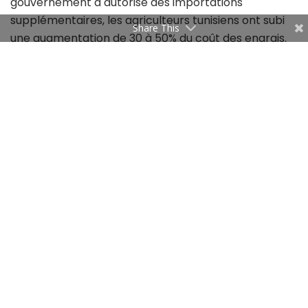
gouvernement a autorisé des importations
supplémentaires, les agriculteurs tunisiens ont subi
Share This
une augmentation de 30 à 50% du coût des engrais.
La pénurie d’eau est un obstacle encore plus
important à la stimulation de la production agricole
tunisienne, dangereusement exacerbée par la
mauvaise gestion des maigres ressources en eau du
pays, dont environ 80% sont utilisées pour
l’agriculture. La Tunisie a connu des températures
élevées et des sécheresses record, alternant avec
des épisodes de pluies torrentielles et d’inondations
qui ont fait des ravages dans l’agriculture et
l’approvisionnement en eau des populations.
La mauvaise gestion de l’eau et les infrastructures
défectueuses rendent le pays très vulnérable aux
événements météorologiques extrêmes provoqués