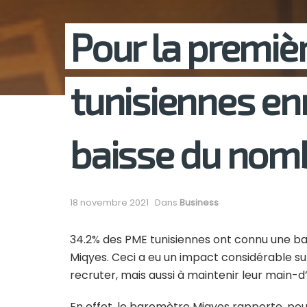
Pour la premièr
tunisiennes en
baisse du nomb
18 novembre 2021
Dans
Business
34.2% des PME tunisiennes ont connu une bai
Miqyes. Ceci a eu un impact considérable su
recruter, mais aussi à maintenir leur main-
En effet, le baromètre Miqyes rapporte, pour