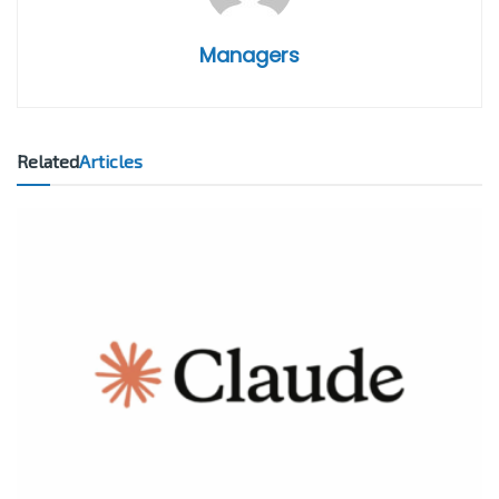
Managers
Related
Articles