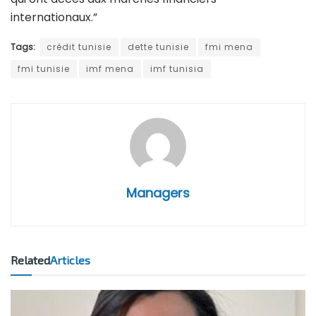
internationaux.”
Tags:
crédit tunisie
dette tunisie
fmi mena
fmi tunisie
imf mena
imf tunisia
Managers
Related
Articles