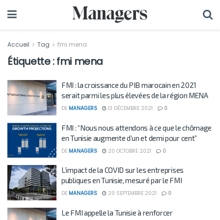
Accueil
Tag
fmi mena
Étiquette :
fmi mena
FMI : la croissance du PIB marocain en 2021
serait parmi les plus élevées de la région MENA
DE
MANAGERS
13 DÉCEMBRE 2021
0
FMI : “Nous nous attendons à ce que le chômage
en Tunisie augmente d’un et demi pour cent”
DE
MANAGERS
20 OCTOBRE 2021
0
L’impact de la COVID sur les entreprises
publiques en Tunisie, mesuré par le FMI
DE
MANAGERS
20 SEPTEMBRE 2021
0
Le FMI appelle la Tunisie à renforcer