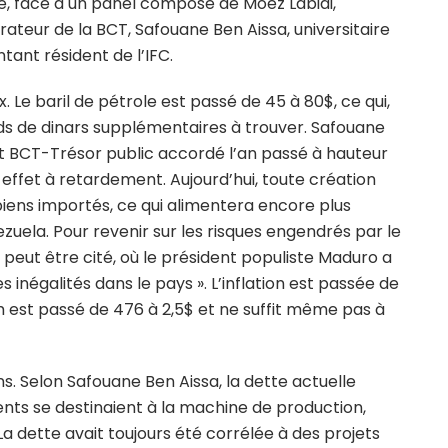
ée, face à un panel composé de Moez Labidi,
rateur de la BCT, Safouane Ben Aissa, universitaire
ant résident de l’IFC.
x. Le baril de pétrole est passé de 45 à 80$, ce qui,
ards de dinars supplémentaires à trouver. Safouane
ct BCT-Trésor public accordé l’an passé à hauteur
n effet à retardement. Aujourd’hui, toute création
iens importés, ce qui alimentera encore plus
nezuela. Pour revenir sur les risques engendrés par le
peut être cité, où le président populiste Maduro a
es inégalités dans le pays ». L’inflation est passée de
m est passé de 476 à 2,5$ et ne suffit même pas à
ns. Selon Safouane Ben Aissa, la dette actuelle
ents se destinaient à la machine de production,
a dette avait toujours été corrélée à des projets