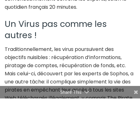
quotidien français 20 minutes.
Un Virus pas comme les
autres !
Traditionnellement, les virus poursuivent des
objectifs nuisibles : récupération d’informations,
piratage de comptes, récupération de fonds, etc.
Mais celui-ci, découvert par les experts de Sophos, a
une autre tâche: il complique simplement la vie des
pirates en empêchant leur accès à tous les sites
Share This
Web téléchargés illégalement, y compris The Pirate
Bay.
Ainsi, le virus se propage sur des plateformes de
téléchargement illégales.
Il est d’ailleurs installé dans les fichiers téléchargés