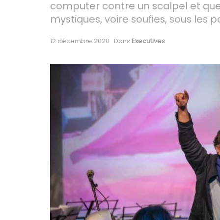
computer contre un scalpel et que
mystiques, voire soufies, sous les p
12 décembre 2020
Dans
Executives