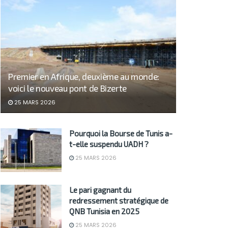
Premier en Afrique, deuxième au monde:
voici le nouveau pont de Bizerte
25 MARS 2026
Pourquoi la Bourse de Tunis a-
t-elle suspendu UADH ?
25 MARS 2026
Le pari gagnant du
redressement stratégique de
QNB Tunisia en 2025
25 MARS 2026