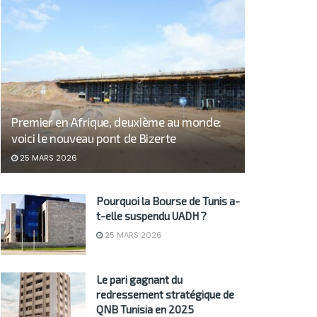
Premier en Afrique, deuxième au monde:
voici le nouveau pont de Bizerte
25 MARS 2026
Pourquoi la Bourse de Tunis a-
t-elle suspendu UADH ?
25 MARS 2026
Le pari gagnant du
redressement stratégique de
QNB Tunisia en 2025