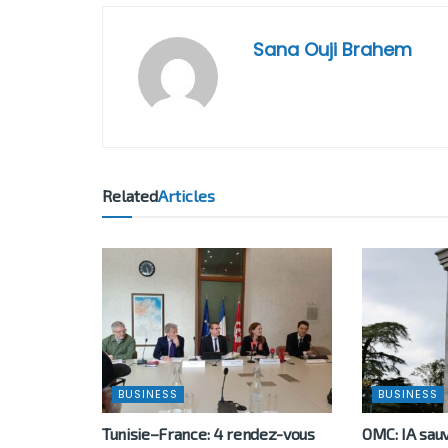
Sana Ouji Brahem
Related
Articles
BUSINESS
BUSINESS
Tunisie–France: 4 rendez-vous
OMC: IA sau