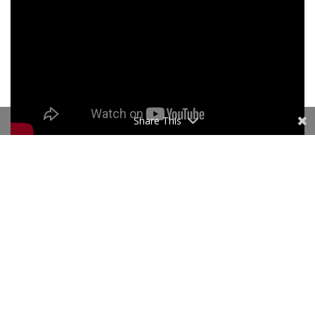
Share This
Tags:
brotherhood film tunisien
culture tunisie
oscars 2020
Sahar Mechri