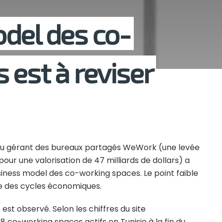
del des co-
 est à reviser
et du gérant des bureaux partagés WeWork (une levée
pour une valorisation de 47 milliards de dollars) a
iness model des co-working spaces. Le point faible
ce des cycles économiques.
st observé. Selon les chiffres du site
a 38 co-working spaces actifs en Tunisie à la fin du