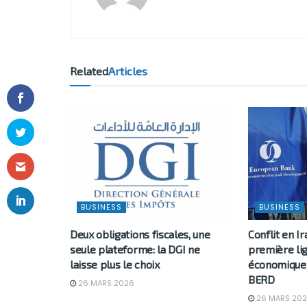
Related
Articles
BUSINESS
BUSINESS
Deux obligations fiscales, une
Conflit en Ir
seule plateforme: la DGI ne
première li
laisse plus le choix
économique 
BERD
26 MARS 2026
26 MARS 20