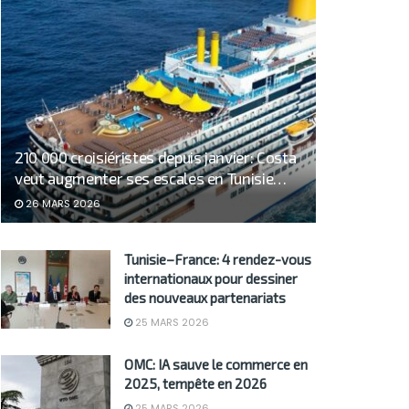
210 000 croisiéristes depuis janvier: Costa
veut augmenter ses escales en Tunisie…
26 MARS 2026
Tunisie–France: 4 rendez-vous
internationaux pour dessiner
des nouveaux partenariats
25 MARS 2026
OMC: IA sauve le commerce en
2025, tempête en 2026
25 MARS 2026