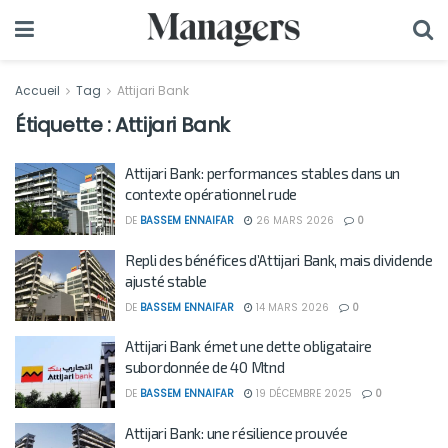
Accueil
Tag
Attijari Bank
Étiquette :
Attijari Bank
Attijari Bank: performances stables dans un
contexte opérationnel rude
DE
BASSEM ENNAIFAR
26 MARS 2026
0
Repli des bénéfices d’Attijari Bank, mais dividende
ajusté stable
DE
BASSEM ENNAIFAR
14 MARS 2026
0
Attijari Bank émet une dette obligataire
subordonnée de 40 Mtnd
DE
BASSEM ENNAIFAR
19 DÉCEMBRE 2025
0
Attijari Bank: une résilience prouvée