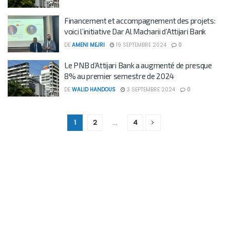
Financement et accompagnement des projets:
voici l’initiative Dar Al Macharii d’Attijari Bank
DE
AMENI MEJRI
19 SEPTEMBRE 2024
0
Le PNB d’Attijari Bank a augmenté de presque
8% au premier semestre de 2024
DE
WALID HANDOUS
3 SEPTEMBRE 2024
0
1
2
…
4