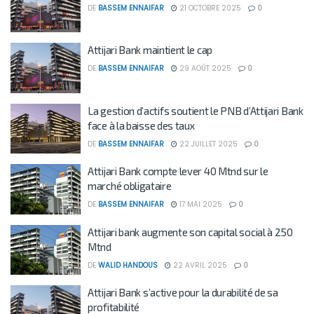
DE
BASSEM ENNAIFAR
21 OCTOBRE 2025
0
Attijari Bank maintient le cap
DE
BASSEM ENNAIFAR
29 AOÛT 2025
0
La gestion d’actifs soutient le PNB d’Attijari Bank
face à la baisse des taux
DE
BASSEM ENNAIFAR
22 JUILLET 2025
0
Attijari Bank compte lever 40 Mtnd sur le
marché obligataire
DE
BASSEM ENNAIFAR
17 MAI 2025
0
Attijari bank augmente son capital social à 250
Mtnd
DE
WALID HANDOUS
22 AVRIL 2025
0
Attijari Bank s’active pour la durabilité de sa
profitabilité