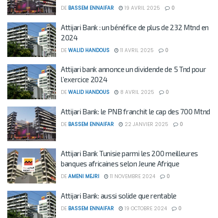
DE
BASSEM ENNAIFAR
19 AVRIL 2025
0
Attijari Bank : un bénéfice de plus de 232 Mtnd en
2024
DE
WALID HANDOUS
11 AVRIL 2025
0
Attijari bank annonce un dividende de 5 Tnd pour
l’exercice 2024
DE
WALID HANDOUS
8 AVRIL 2025
0
Attijari Bank: le PNB franchit le cap des 700 Mtnd
DE
BASSEM ENNAIFAR
22 JANVIER 2025
0
Attijari Bank Tunisie parmi les 200 meilleures
banques africaines selon Jeune Afrique
DE
AMENI MEJRI
11 NOVEMBRE 2024
0
Attijari Bank: aussi solide que rentable
DE
BASSEM ENNAIFAR
19 OCTOBRE 2024
0