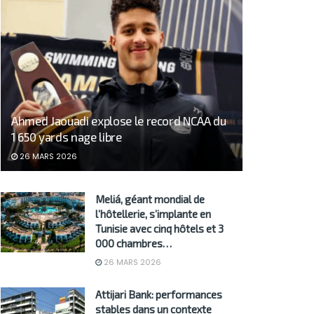
Ahmed Jaouadi explose le record NCAA du
1 650 yards nage libre
26 MARS 2026
Meliá, géant mondial de
l’hôtellerie, s’implante en
Tunisie avec cinq hôtels et 3
000 chambres…
26 MARS 2026
Attijari Bank: performances
stables dans un contexte