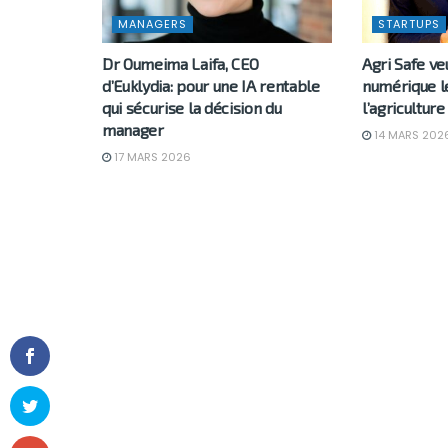
MANAGERS
STARTUPS
Dr Oumeima Laifa, CEO
Agri Safe ve
d’Euklydia: pour une IA rentable
numérique l
qui sécurise la décision du
l’agricultur
manager
14 MARS 202
17 MARS 2026