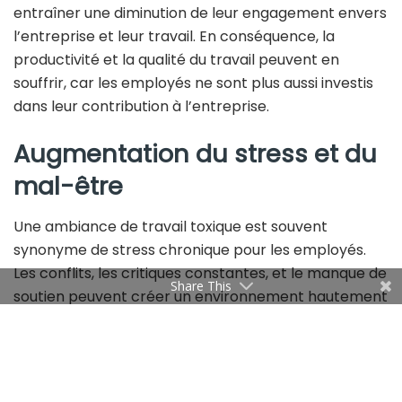
entraîner une diminution de leur engagement envers
l’entreprise et leur travail. En conséquence, la
productivité et la qualité du travail peuvent en
souffrir, car les employés ne sont plus aussi investis
dans leur contribution à l’entreprise.
Augmentation du stress et du
mal-être
Une ambiance de travail toxique est souvent
synonyme de stress chronique pour les employés.
Les conflits, les critiques constantes, et le manque de
Share This
soutien peuvent créer un environnement hautement
stressant. Le stress prolongé peut avoir des effets
dévastateurs sur la santé physique et mentale des
travailleurs, conduisant potentiellement au burn-out.
Les employés peuvent être contraints de s’absenter