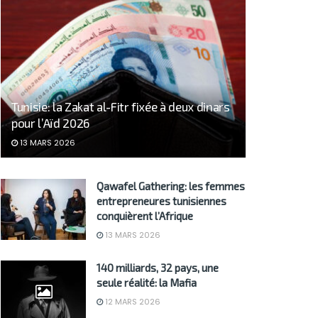
Tunisie: la Zakat al-Fitr fixée à deux dinars
pour l’Aïd 2026
13 MARS 2026
Qawafel Gathering: les femmes
entrepreneures tunisiennes
conquièrent l’Afrique
13 MARS 2026
140 milliards, 32 pays, une
seule réalité: la Mafia
12 MARS 2026