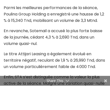
Parmi les meilleures performances de la séance,
Poulina Group Holding a enregistré une hausse de 1,2
% à 15,340 Tnd, mobilisant un volume de 3,3 Mtnd.
En revanche, Sotemail a accusé la plus forte baisse
de la journée, cédant 4,3 % à 2,690 Tnd, dans un
volume quasi-nul.
Le titre Attijari Leasing a également évolué en
territoire négatif, reculant de 1,9 % à 26,990 Tnd, dans
un volume particulièrement faible de 4 000 Tnd.
Enfin, STA s’est distinguée comme la valeur la plus
Share This
active de la séance. Malgré une variation quasi-nulle
à 24,410 Tnd, l’action a généré un volume d’échanges
de 3,4 Mtnd, dynamisant ainsi le marché.
Tags:
Bourse De Tunis