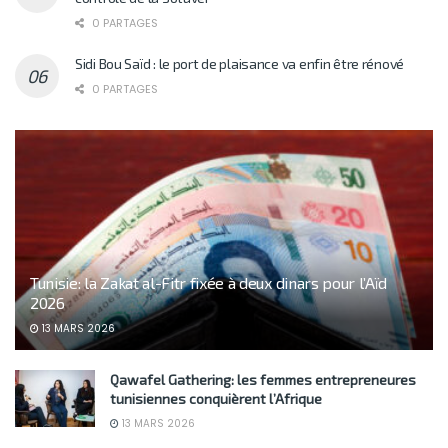
0 PARTAGES
Sidi Bou Saïd : le port de plaisance va enfin être rénové
0 PARTAGES
Tunisie: la Zakat al-Fitr fixée à deux dinars pour l’Aïd
2026
13 MARS 2026
Qawafel Gathering: les femmes entrepreneures
tunisiennes conquièrent l’Afrique
13 MARS 2026