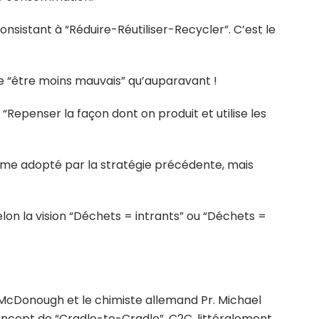
sistant à “Réduire-Réutiliser-Recycler”. C’est le
e “être moins mauvais” qu’auparavant !
 “Repenser la façon dont on produit et utilise les
mme adopté par la stratégie précédente, mais
lon la vision “Déchets = intrants” ou “Déchets =
 McDonough et le chimiste allemand Pr. Michael
ncept de “Cradle-to-Cradle”, C2C, littéralement,