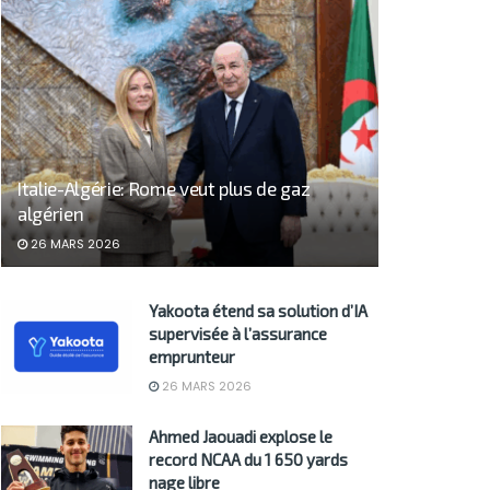
Italie-Algérie: Rome veut plus de gaz
algérien
26 MARS 2026
Yakoota étend sa solution d’IA
supervisée à l’assurance
emprunteur
26 MARS 2026
Ahmed Jaouadi explose le
record NCAA du 1 650 yards
nage libre