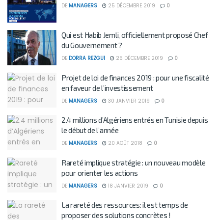
DE
MANAGERS
25 DÉCEMBRE 2019
0
Qui est Habib Jemli, officiellement proposé Chef
du Gouvernement ?
DE
DORRA REZGUI
25 DÉCEMBRE 2019
0
Projet de loi de finances 2019 : pour une fiscalité
en faveur de l’investissement
DE
MANAGERS
30 JANVIER 2019
0
2.4 millions d’Algériens entrés en Tunisie depuis
le début de l’année
DE
MANAGERS
20 AOÛT 2018
0
Rareté implique stratégie : un nouveau modèle
pour orienter les actions
DE
MANAGERS
18 JANVIER 2019
0
La rareté des ressources: il est temps de
proposer des solutions concrètes !