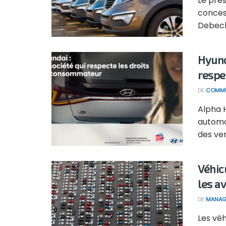
Le pré
conces
Debech 
Hyund
respe
DE
COMMU
Alpha H
automo
des ven
Véhic
les a
DE
MANAG
Les véh