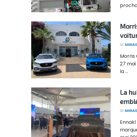
prochain
Morri
voitu
DE
MANAG
Morris
27 mai
la ...
La hu
emblé
DE
MANAG
Ennakl 
marque