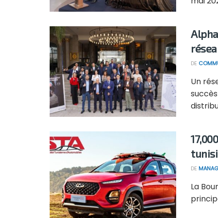
mai 2022
Alpha
résea
DE
COMMU
Un rése
succès
distribu
17,000
tunis
DE
MANAG
La Bour
princip