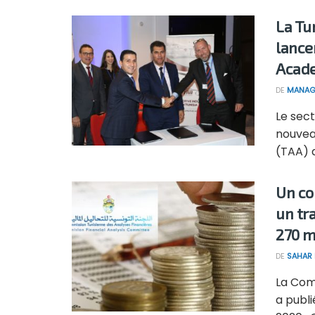
La Tu
lance
Acad
DE
MANAG
Le sect
nouveau
(TAA) a
Un co
un tr
270 m
DE
SAHAR
La Com
a publ