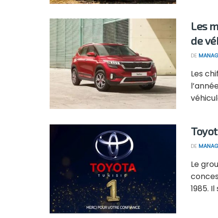
Les m
de vé
DE
MANAG
Les ch
l’année
véhicul
Toyot
DE
MANAG
Le grou
conces
1985. Il