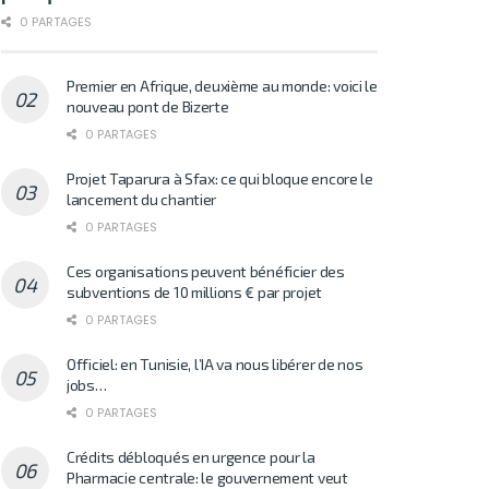
0 PARTAGES
Premier en Afrique, deuxième au monde: voici le
nouveau pont de Bizerte
0 PARTAGES
Projet Taparura à Sfax: ce qui bloque encore le
lancement du chantier
0 PARTAGES
Ces organisations peuvent bénéficier des
subventions de 10 millions € par projet
0 PARTAGES
Officiel: en Tunisie, l’IA va nous libérer de nos
jobs…
0 PARTAGES
Crédits débloqués en urgence pour la
Pharmacie centrale: le gouvernement veut