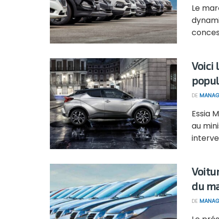
Le mar
dynami
concess
Voici 
popul
DE
MANAG
Essia M
au min
interve
Voitu
du m
DE
MANAG