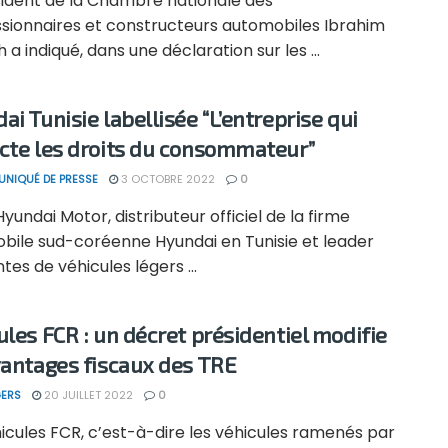
sident de la Chambre nationale des
sionnaires et constructeurs automobiles Ibrahim
a indiqué, dans une déclaration sur les ...
ai Tunisie labellisée “L’entreprise qui
cte les droits du consommateur”
NIQUÉ DE PRESSE
3 OCTOBRE 2022
0
yundai Motor, distributeur officiel de la firme
bile sud-coréenne Hyundai en Tunisie et leader
tes de véhicules légers ...
ules FCR : un décret présidentiel modifie
vantages fiscaux des TRE
ERS
20 JUILLET 2022
0
icules FCR, c’est-à-dire les véhicules ramenés par