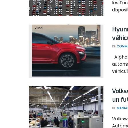
les Tun
disposi
Hyund
véhic
DE
COMMU
Alpha H
automo
véhicul
Volks
un fu
DE
MANAG
Volksw
Automob