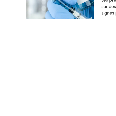
Les pre
sur des
signes 