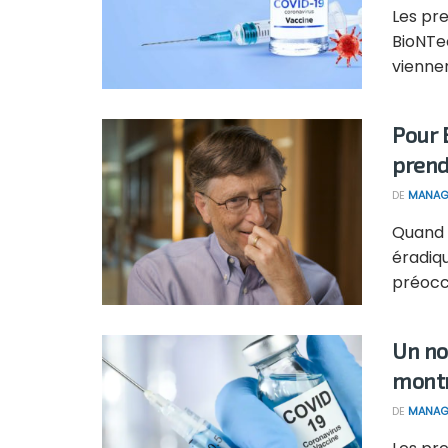
Les pr
BioNTec
viennen
Pour 
prendr
DE
MANAG
Quand 
éradiqu
préoccu
Un no
montr
DE
MANAG