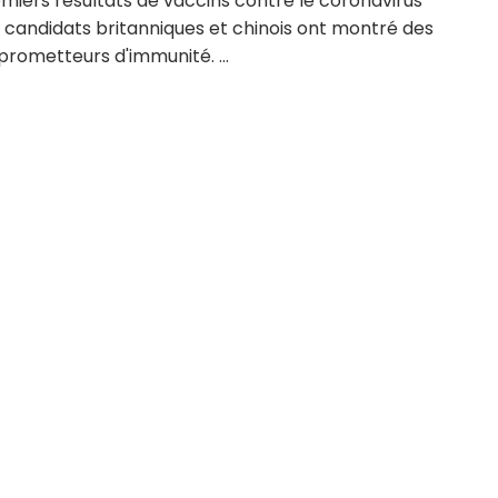
miers résultats de vaccins contre le coronavirus
 candidats britanniques et chinois ont montré des
prometteurs d'immunité. ...