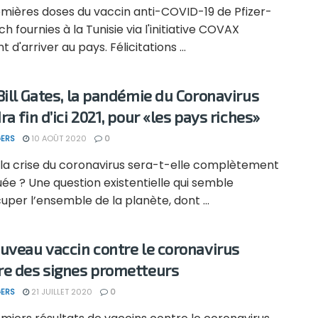
emières doses du vaccin anti-COVID-19 de Pfizer-
h fournies à la Tunisie via l'initiative COVAX
t d'arriver au pays. Félicitations ...
Bill Gates, la pandémie du Coronavirus
a fin d’ici 2021, pour «les pays riches»
ERS
10 AOÛT 2020
0
la crise du coronavirus sera-t-elle complètement
ée ? Une question existentielle qui semble
per l’ensemble de la planète, dont ...
uveau vaccin contre le coronavirus
e des signes prometteurs
ERS
21 JUILLET 2020
0