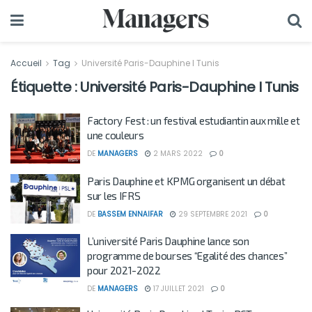
Accueil
Tag
Université Paris-Dauphine I Tunis
Étiquette :
Université Paris-Dauphine I Tunis
Factory Fest : un festival estudiantin aux mille et
une couleurs
DE
MANAGERS
2 MARS 2022
0
Paris Dauphine et KPMG organisent un débat
sur les IFRS
DE
BASSEM ENNAIFAR
29 SEPTEMBRE 2021
0
L’université Paris Dauphine lance son
programme de bourses “Egalité des chances”
pour 2021-2022
DE
MANAGERS
17 JUILLET 2021
0