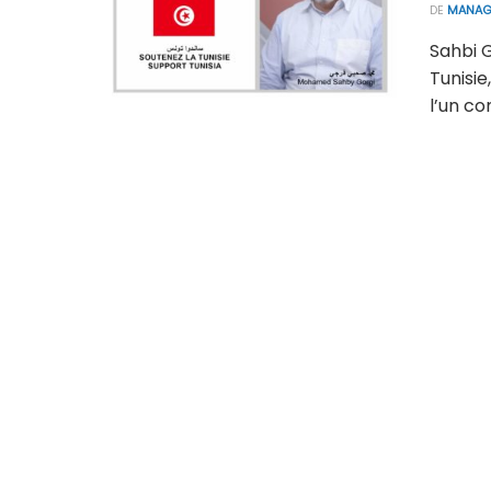
DE
MANAG
Sahbi G
Tunisie
l’un c