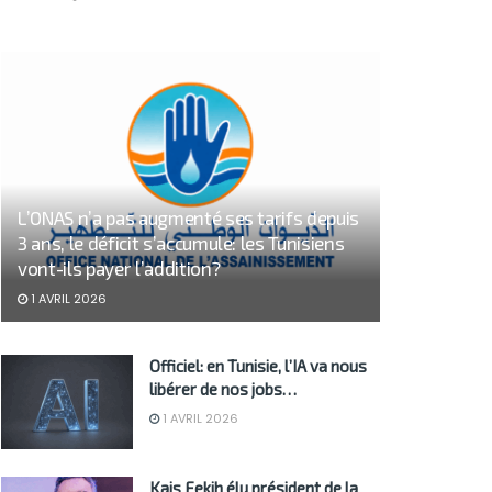
L’ONAS n’a pas augmenté ses tarifs depuis
3 ans, le déficit s’accumule: les Tunisiens
vont-ils payer l’addition?
1 AVRIL 2026
Officiel: en Tunisie, l’IA va nous
libérer de nos jobs…
1 AVRIL 2026
Kais Fekih élu président de la